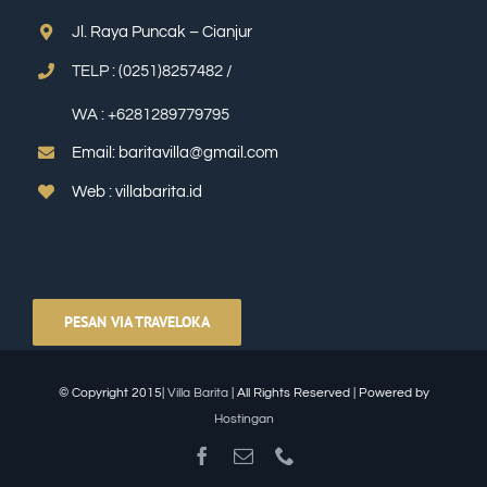
J
l. Raya Puncak – Cianjur
TELP
:
(0251)8257482 /
WA : +6281289779795
Email: baritavilla@gmail.com
Web : villabarita.id
PESAN VIA TRAVELOKA
© Copyright 2015|
Villa Barita
| All Rights Reserved | Powered by
Hostingan